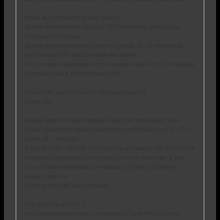
Когда вы отправляете мой заказ?
Время выполнения образца: 5-7 Несколько дней после
получения образца
Время выполнения массового порядка: 30-45 Несколько
дней после 30% депозитный квитанция,
но это можно договориться на основе заказа QTY и графика
производства и договоренностей.
Как насчет качественного периода гранта?
Один год!
Как вы можете гарантировать качество производства?
Наше производственное качество следующего за CE, FCC,
Rohs, UL Стандарт.
У нас есть 20 -летний опыт работы в команде QC со строгой
и профессиональной системой контроля качества. У нас
есть 4 Время проверки для каждого готового продукта
перед пакетом.
Осмотр третьей части приемл.
Как сделать оплату ?
Мы принимаем оплату с помощью T/T или West Union и