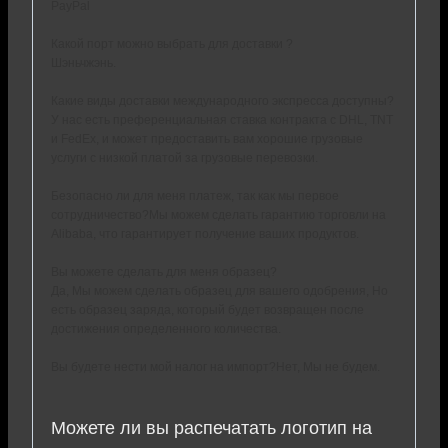
PayPal
Какой порт можно выбрать для доставки ?
Шэньчжэнь.
Какие виды доставки международного экспресса доступны?
У нас есть преференциальная ставка контракта с DHL, TNT
и FedEx, и может предоставить вам хорошие грузовые
услуги с низкой платой за грузовые перевозки.
Безопасно ли для меня платеж, так как мы первое
сотрудничество?Мы можем сделать гарантию торговли на
Alibaba, что гарантирует получение ваших продуктов.
Вы можете сделать для меня образец?
Да, Мы можем сделать образец для вашего одобрения, Но
есть образец заряда, который будет возвращен после
достижения определенного количества.
Вы будете нести мой налог на импорт?Нет, Мы не будем.
Можете ли вы распечатать логотип на