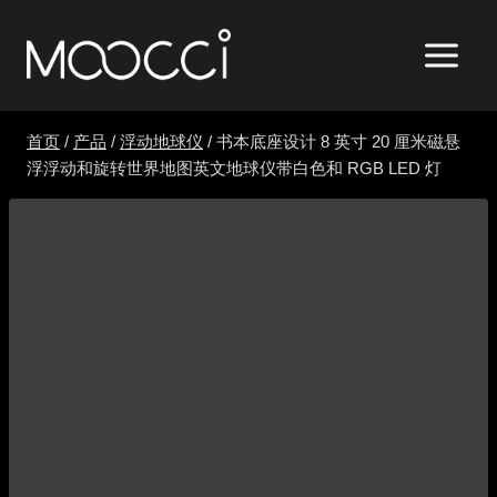
跳
到
内
容
首页
/
产品
/
浮动地球仪
/
书本底座设计 8 英寸 20 厘米磁悬
浮浮动和旋转世界地图英文地球仪带白色和 RGB LED 灯